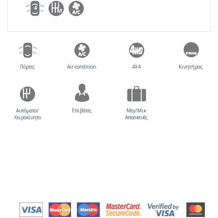
4
M
Πόρτες
Air-condition
4X4
Κινητήρας
Αυτόματο/
Επιβάτες
Μεγ/Μικ
Χειροκίνητο
Αποσκευές