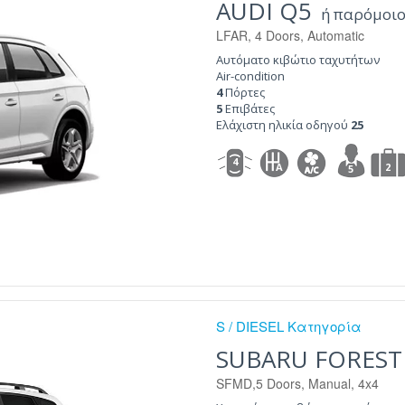
AUDI Q5
ή παρόμοι
LFAR, 4 Doors, Automatic
Αυτόματο κιβώτιο ταχυτήτων
Air-condition
4
Πόρτες
5
Επιβάτες
Ελάχιστη ηλικία οδηγού
25
4
A
2
5
S / DIESEL Κατηγορία
SUBARU FOREST
SFMD,5 Doors, Manual, 4x4