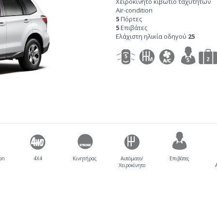
Χειροκίνητο κιβώτιο ταχυτήτων
Air-condition
5
Πόρτες
5
Επιβάτες
Ελάχιστη ηλικία οδηγού
25
5
M
2
5
ion
4X4
Κινητήρας
Αυτόματο/
Επιβάτες
Χειροκίνητο