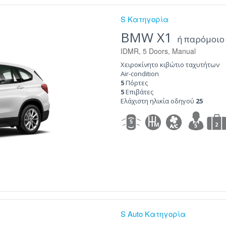
S Κατηγορία
BMW X1
ή παρόμοιο
IDMR, 5 Doors, Manual
Χειροκίνητο κιβώτιο ταχυτήτων
Air-condition
5
Πόρτες
5
Επιβάτες
Ελάχιστη ηλικία οδηγού
25
5
M
2
5
S Auto Κατηγορία