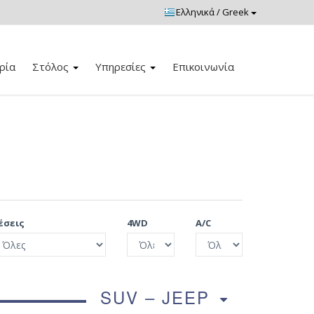
ρία
Στόλος
Υπηρεσίες
Επικοινωνία
έσεις
4WD
A/C
SUV – JEEP