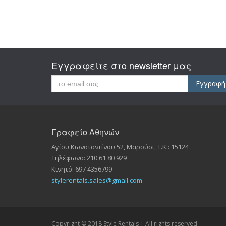
Εγγραφείτε στο newsletter μας
Εγγραφή
Γραφείο Αθηνών
Αγίου Κωνσταντίνου 52
,
Μαρούσι
, Τ.Κ.:
15124
Τηλέφωνο:
210 61 80 929
Κινητό: 697 4356799
stylerentals.sales@gmail.com
Copyright © 2018
Style Rentals
| All rights reserved