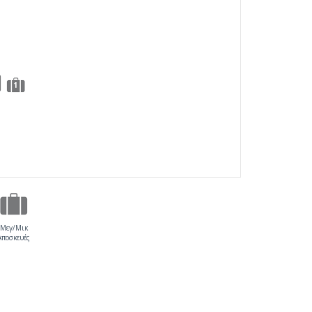
1
Μεγ/Μικ
Αποσκευές