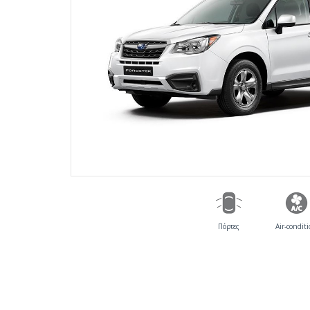
Πόρτες
Air-condit