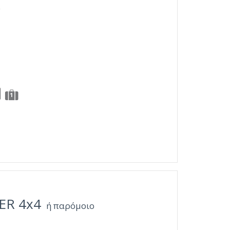
ο
1
ER 4x4
ή παρόμοιο