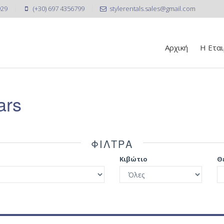
929
(+30) 697 4356799
stylerentals.sales@gmail.com
Αρχική
Η Εται
ars
ΦIΛΤΡΑ
Κιβώτιο
Θ